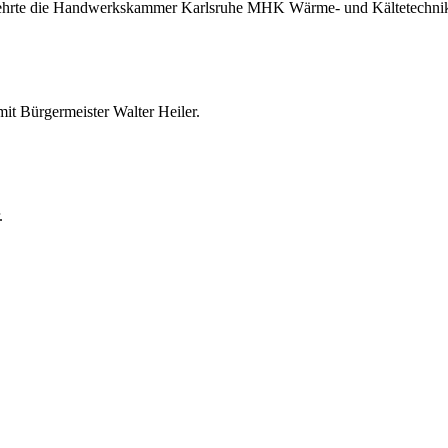
 ehrte die Handwerkskammer Karlsruhe MHK Wärme- und Kältetechnik G
t Bürgermeister Walter Heiler.
.